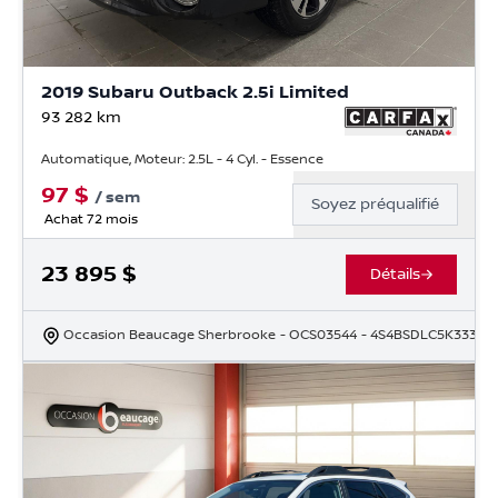
2019 Subaru Outback 2.5i Limited
93 282
km
Automatique, Moteur: 2.5L - 4 Cyl. - Essence
97
$
/
sem
Soyez préqualifié
Achat 72 mois
23 895
$
Détails
Occasion Beaucage Sherbrooke
- OCS03544
- 4S4BSDLC5K33394