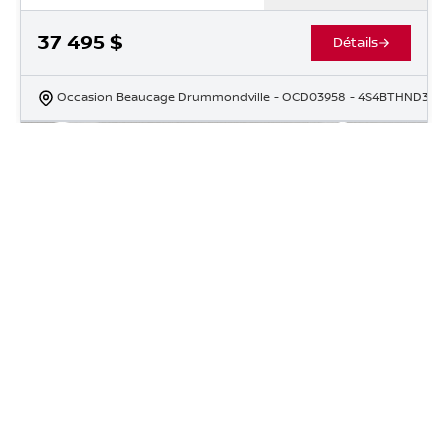
37 495
$
Détails
Occasion Beaucage Drummondville
- OCD03958
- 4S4BTHND3R3