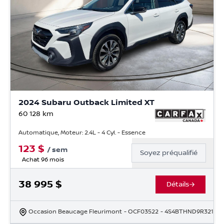
2024 Subaru Outback Limited XT
60 128
km
Automatique, Moteur: 2.4L - 4 Cyl. - Essence
123
$
/
sem
Soyez préqualifié
Achat 96 mois
38 995
$
Détails
Occasion Beaucage Fleurimont
- OCF03522
- 4S4BTHND9R32162