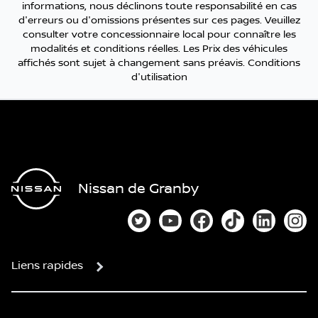
informations, nous déclinons toute responsabilité en cas
d'erreurs ou d'omissions présentes sur ces pages. Veuillez
consulter votre concessionnaire local pour connaître les
modalités et conditions réelles. Les Prix des véhicules
affichés sont sujet à changement sans préavis.
Conditions
d'utilisation
Nissan de Granby
Lien vers notre compte Twitter
Lien vers notre chaîne You
Lien vers notre page
Lien vers notre
Lien vers
Lien
Liens rapides