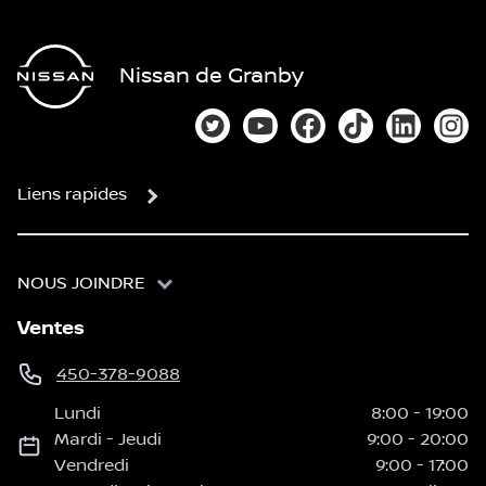
Nissan de Granby
Lien vers notre compte Twitter
Lien vers notre chaîne You
Lien vers notre page
Lien vers notre
Lien vers
Lien
Liens rapides
NOUS JOINDRE
Ventes
450-378-9088
Lundi
8:00
-
19:00
Mardi
-
Jeudi
9:00
-
20:00
Vendredi
9:00
-
17:00