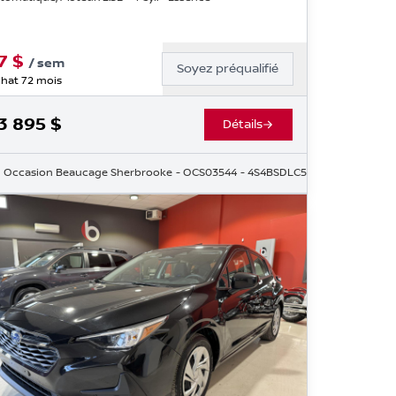
7
$
/
sem
Soyez préqualifié
hat 72 mois
3 895
$
Détails
Occasion Beaucage Sherbrooke
- OCS03544
- 4S4BSDLC5K3339415