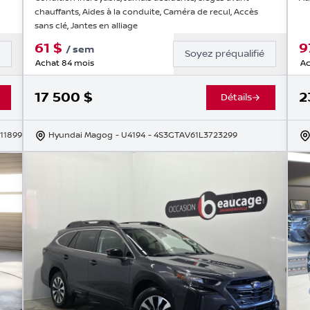
chauffants, Aides à la conduite, Caméra de recul, Accès
sans clé, Jantes en alliage
61
$
9
/
sem
é
Soyez préqualifié
Achat 84 mois
Ac
17 500
$
2
Détails
11899
Hyundai Magog
- U4194
- 4S3GTAV61L3723299