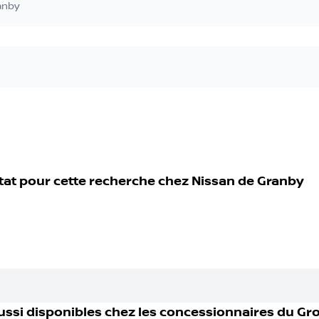
anby
tat pour cette recherche chez
Nissan de Granby
ussi disponible
s
chez les concessionnaires
du Gr