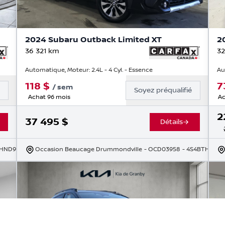
2024 Subaru Outback Limited XT
2
36 321
km
32
Automatique, Moteur: 2.4L - 4 Cyl. - Essence
Au
118
$
7
/
sem
é
Soyez préqualifié
Achat 96 mois
Ac
2
37 495
$
Détails
THND9R3216284
Occasion Beaucage Drummondville
- OCD03958
- 4S4BTHND3