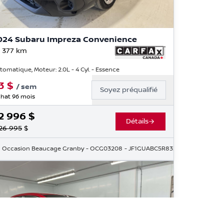
024 Subaru Impreza Convenience
 377
km
tomatique, Moteur: 2.0L - 4 Cyl. - Essence
3
$
/
sem
Soyez préqualifié
hat 96 mois
2 996
$
Détails
26 995
$
R3187929
Occasion Beaucage Granby
- OCG03208
- JF1GUABC5R8331225