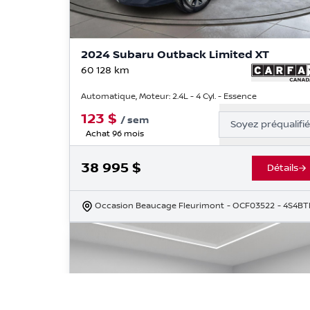
2024 Subaru Outback Limited XT
60 128
km
Automatique, Moteur: 2.4L - 4 Cyl. - Essence
123
$
/
sem
Soyez préqualifi
Achat 96 mois
38 995
$
Détails
Occasion Beaucage Fleurimont
- OCF03522
- 4S4B