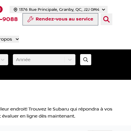
1376 Rue Principale, Granby, QC, J2J 0M4
 facebook
compte Twitter
tre chaîne YouTube
s notre compte Tiktok
 vers notre compte LinkedIn
Lien vers notre compte Instagram
-9088
Rendez-vous au service
ropos
Année
leur endroit! Trouvez le Subaru qui répondra à vos
nt évaluer en ligne dès maintenant.