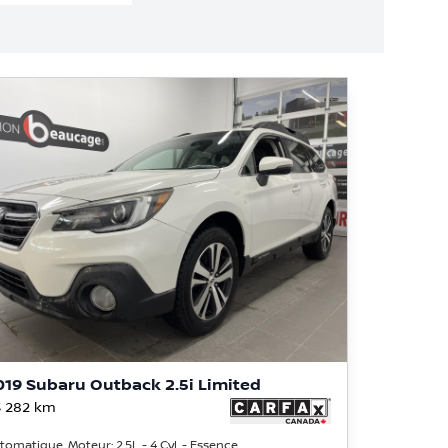
019 Subaru Outback 2.5i Limited
 282
km
tomatique, Moteur: 2.5L - 4 Cyl. - Essence