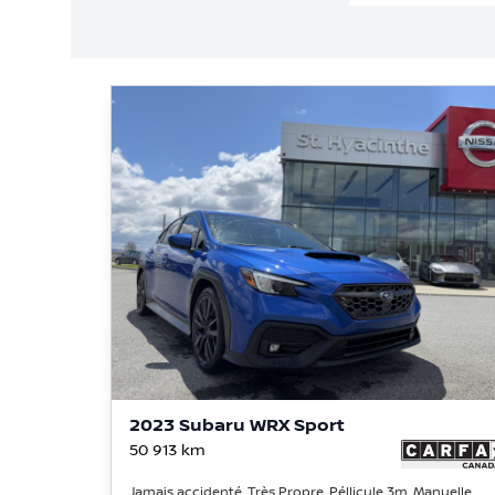
2023 Subaru WRX Sport
50 913
km
Jamais accidenté, Très Propre, Péllicule 3m, Manuelle,