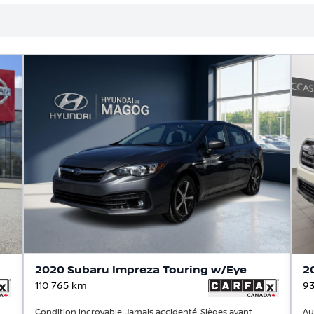
2020 Subaru Impreza Touring w/Eye
2
110 765
km
93
Condition incroyable, Jamais accidenté, Sièges avant
Au