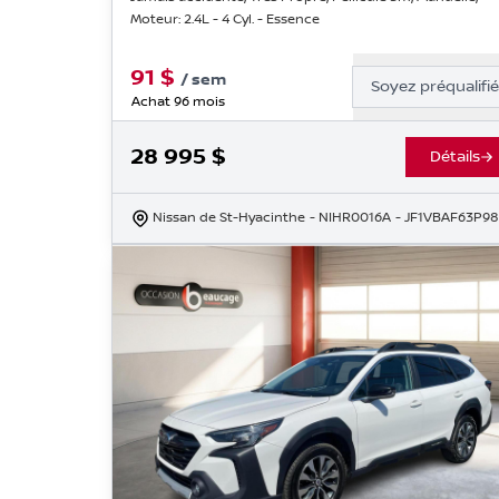
Moteur: 2.4L - 4 Cyl. - Essence
91
$
/
sem
Soyez préqualifi
Achat 96 mois
28 995
$
Détails
Nissan de St-Hyacinthe
- NIHR0016A
- JF1VBAF63P98