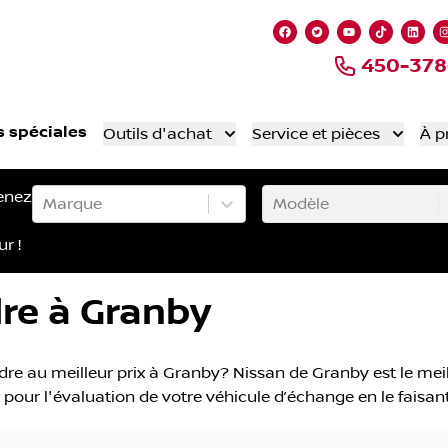
Lien vers notre page
Lien vers notre 
Lien vers no
Lien ver
Lien
450-378
s spéciales
Outils d'achat
Service et pièces
À p
enez
Marque
Modèle
ur !
re à Granby
re au meilleur prix à Granby? Nissan de Granby est le meil
ix pour l'évaluation de votre véhicule d’échange en le faisa