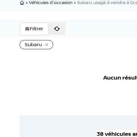
»
Véhicules d'occasion
»
Subaru usagé à vendre à Gr
Page d'accueil
Filtrer
Subaru
Aucun résul
38
véhicule
s
a