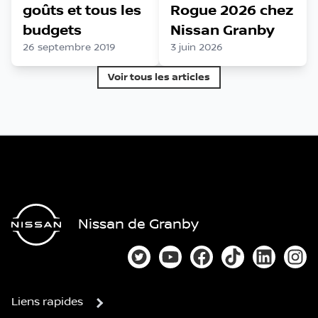
goûts et tous les
Rogue 2026 chez
budgets
Nissan Granby
26 septembre 2019
3 juin 2026
Voir tous les articles
Nissan de Granby
Lien vers notre compte Twitter
Lien vers notre chaîne You
Lien vers notre page
Lien vers notre
Lien vers
Lien
Liens rapides