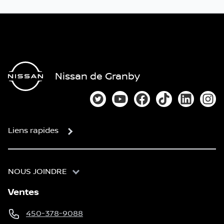
Nissan de Granby
Lien vers notre compte Twitter
Lien vers notre chaîne You
Lien vers notre page
Lien vers notre
Lien vers
Lien
Liens rapides
NOUS JOINDRE
Ventes
450-378-9088