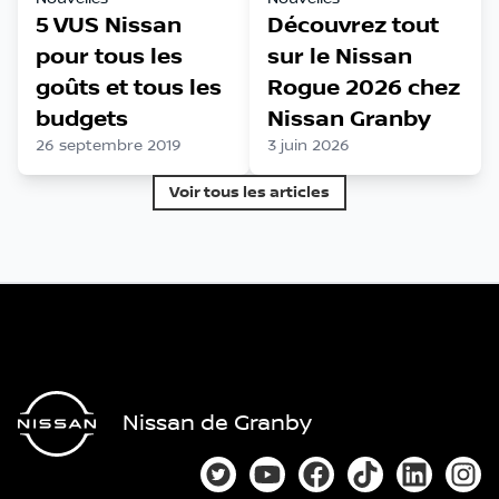
5 VUS Nissan
Découvrez tout
pour tous les
sur le Nissan
goûts et tous les
Rogue 2026 chez
budgets
Nissan Granby
26 septembre 2019
3 juin 2026
Voir tous les articles
Nissan de Granby
Lien vers notre compte Twitter
Lien vers notre chaîne You
Lien vers notre page
Lien vers notre
Lien vers
Lien