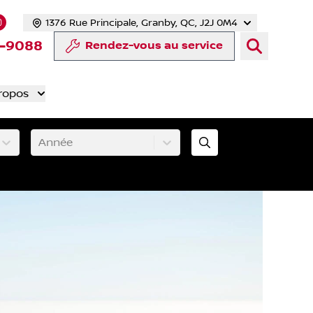
1376 Rue Principale, Granby, QC, J2J 0M4
 facebook
compte Twitter
tre chaîne YouTube
s notre compte Tiktok
 vers notre compte LinkedIn
Lien vers notre compte Instagram
-9088
Rendez-vous au service
ropos
Année