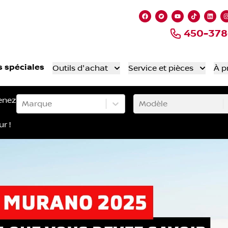
Lien vers notre page
Lien vers notre 
Lien vers no
Lien ver
Lien
450-378
s spéciales
Outils d'achat
Service et pièces
À p
enez
Marque
Modèle
ur !