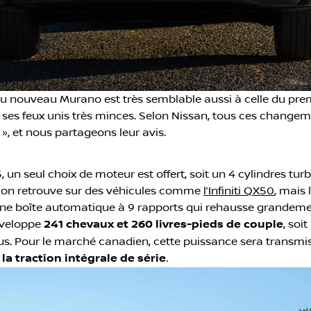
re du nouveau Murano est très semblable aussi à celle du pr
es feux unis très minces. Selon Nissan, tous ces changem
», et nous partageons leur avis.
un seul choix de moteur est offert, soit un 4 cylindres tur
l’on retrouve sur des véhicules comme
l’Infiniti QX50
, mais 
une boîte automatique à 9 rapports qui rehausse grandemen
éveloppe
241 chevaux et 260 livres-pieds de couple
, soi
lus. Pour le marché canadien, cette puissance sera transmi
e
la traction intégrale de série
.