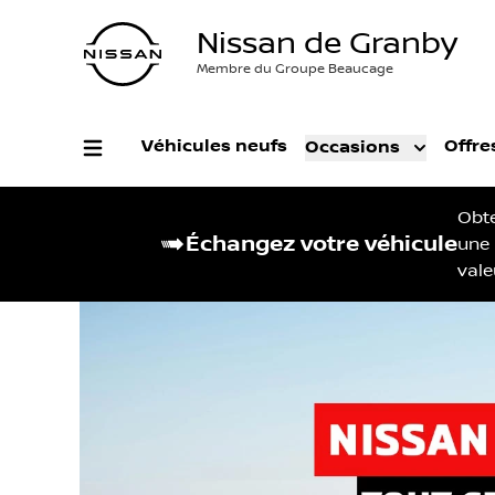
Nissan de Granby
Membre du Groupe Beaucage
Véhicules neufs
Offre
Occasions
Obt
Échangez votre véhicule
une
vale