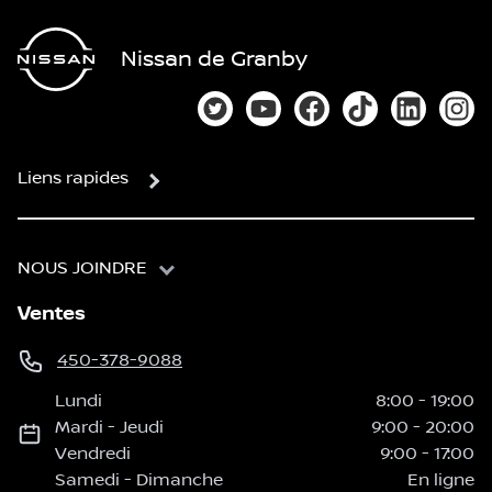
Nissan de Granby
Lien vers notre compte Twitter
Lien vers notre chaîne You
Lien vers notre page
Lien vers notre
Lien vers
Lien
Liens rapides
NOUS JOINDRE
Ventes
450-378-9088
Lundi
8:00
-
19:00
Mardi
-
Jeudi
9:00
-
20:00
Vendredi
9:00
-
17:00
Samedi
-
Dimanche
En ligne