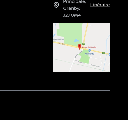
Principale
,
Itinéraire
Granby
,
J2J 0M4