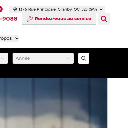
1376 Rue Principale, Granby, QC, J2J 0M4
 facebook
compte Twitter
tre chaîne YouTube
s notre compte Tiktok
 vers notre compte LinkedIn
Lien vers notre compte Instagram
-9088
Rendez-vous au service
ropos
Année