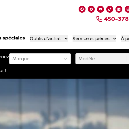
Lien vers notre page
Lien vers notre 
Lien vers no
Lien ver
Lien
450-378
s spéciales
Outils d'achat
Service et pièces
À p
enez
Marque
Modèle
ur !