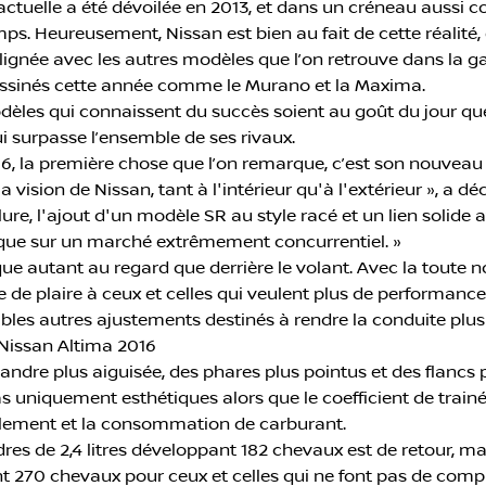
ctuelle a été dévoilée en 2013, et dans un créneau aussi com
ps. Heureusement, Nissan est bien au fait de cette réalité,
lignée avec les autres modèles que l’on retrouve dans la
essinés cette année comme le Murano et la Maxima.
èles qui connaissent du succès soient au goût du jour qu
 surpasse l’ensemble de ses rivaux.
16, la première chose que l’on remarque, c’est son nouveau
 la vision de Nissan, tant à l'intérieur qu'à l'extérieur », a
llure, l'ajout d'un modèle SR au style racé et un lien soli
que sur un marché extrêmement concurrentiel. »
que autant au regard que derrière le volant. Avec la toute no
 de plaire à ceux et celles qui veulent plus de performances
les autres ajustements destinés à rendre la conduite plus 
 Nissan Altima 2016
andre plus aiguisée, des phares plus pointus et des flancs 
s uniquement esthétiques alors que le coefficient de trainé
roulement et la consommation de carburant.
res de 2,4 litres développant 182 chevaux est de retour, mais
nt 270 chevaux pour ceux et celles qui ne font pas de comp