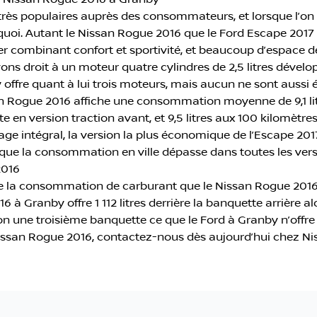
 très populaires auprès des consommateurs, et lorsque l’on
urquoi. Autant le Nissan Rogue 2016 que le Ford Escape 201
 combinant confort et sportivité, et beaucoup d’espace 
ns droit à un moteur quatre cylindres de 2,5 litres dévelo
 offre quant à lui trois moteurs, mais aucun ne sont auss
an Rogue 2016 affiche une consommation moyenne de 9,1 litre
e en version traction avant, et 9,5 litres aux 100 kilomètres e
ouage intégral, la version la plus économique de l’Escape
s que la consommation en ville dépasse dans toutes les versi
2016
 la consommation de carburant que le Nissan Rogue 2016 se
 Granby offre 1 112 litres derrière la banquette arrière alo
ion une troisième banquette ce que le Ford à Granby n’offre
 Nissan Rogue 2016, contactez-nous dès aujourd’hui chez N