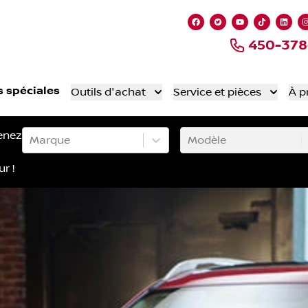
Lien vers notre page
Lien vers notre 
Lien vers no
Lien ver
Lien
450-378
s spéciales
Outils d'achat
Service et pièces
À p
enez
Marque
Modèle
ur !