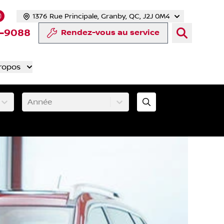
1376 Rue Principale, Granby, QC, J2J 0M4
 facebook
compte Twitter
tre chaîne YouTube
s notre compte Tiktok
 vers notre compte LinkedIn
Lien vers notre compte Instagram
-9088
Rendez-vous au service
ropos
Année