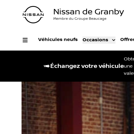
Nissan de Granby
Membre du Groupe Beaucage
Véhicules neufs
Offre
Occasions
Obt
Échangez votre véhicule
une
vale