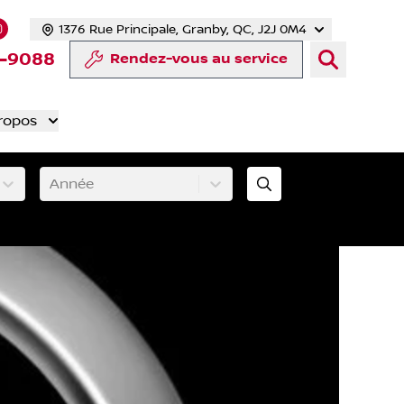
1376 Rue Principale, Granby, QC, J2J 0M4
 facebook
compte Twitter
tre chaîne YouTube
s notre compte Tiktok
 vers notre compte LinkedIn
Lien vers notre compte Instagram
-9088
Rendez-vous au service
ropos
Année