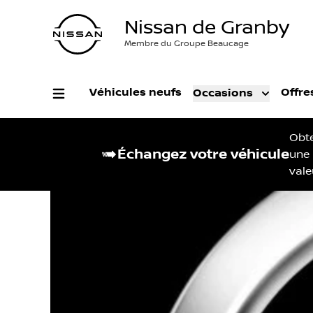
Nissan de Granby
Membre du Groupe Beaucage
Véhicules neufs
Offre
Occasions
Obt
Échangez votre véhicule
une
vale