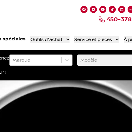
Lien vers notre page
Lien vers notre 
Lien vers no
Lien ver
Lien
450-378
s spéciales
Outils d'achat
Service et pièces
À p
enez
Marque
Modèle
ur !