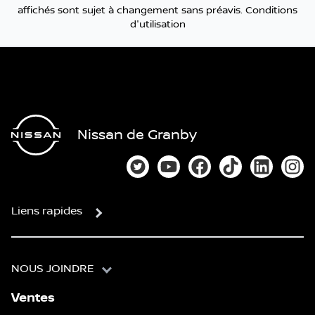
affichés sont sujet à changement sans préavis.
Conditions
d'utilisation
Nissan de Granby
Lien vers notre compte Twitter
Lien vers notre chaîne You
Lien vers notre page
Lien vers notre
Lien vers
Lien
Liens rapides
NOUS JOINDRE
Ventes