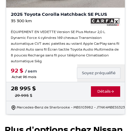
2025 Toyota Corolla Hatchback SE PLUS
35 300
km
ÉQUIPEMENT EN VEDETTE Version SE Plus Moteur 2,0 L
Dynamic Force 4 cylindres 169 chevaux Transmission
automatique CVT avec palettes au volant Apple CarPlay sans fil
Android Auto sans fil Écran tactile Toyota Audio Multimedia de
8 pouces Recharge sans fil pour téléphone Climatisation
automatique Sièg
92
$
/
sem
Soyez préqualifié
Achat 96 mois
28 995
$
Détails
29 995
$
Mercedes-Benz de Sherbrooke
- MBS103982
- JTNK4MBE5S32358
Plus d'options chez Nissan