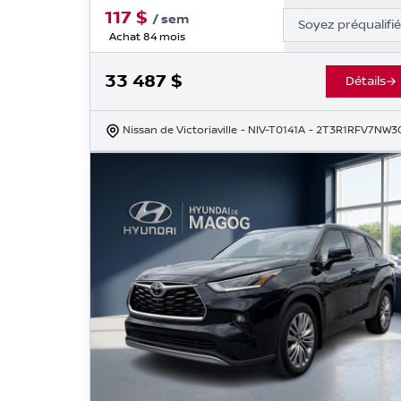
117
$
/
sem
Soyez préqualifi
Achat 84 mois
33 487
$
Détails
Nissan de Victoriaville
- NIV-T0141A
- 2T3R1RFV7NW3