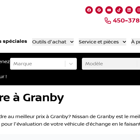
Lien vers notre page
Lien vers notre 
Lien vers no
Lien ver
Lien
450-378
s spéciales
Outils d'achat
Service et pièces
À p
enez
Marque
Modèle
ur !
re à Granby
re au meilleur prix à Granby? Nissan de Granby est le meil
ix pour l'évaluation de votre véhicule d’échange en le faisa