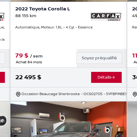
2022 Toyota Corolla L
2
88 155
km
49
ue,
Automatique, Moteur: 1.8L - 4 Cyl. - Essence
Ra
 la
79
$
1
/
sem
é
Soyez préqualifié
Achat 84 mois
A
22 495
$
3
Détails
Occasion Beaucage Sherbrooke
- OCS02705
- 5YFBPMBE1NP27