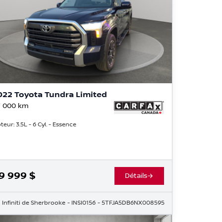
022 Toyota Tundra Limited
 000
km
teur: 3.5L - 6 Cyl. - Essence
9 999
$
Détails
8
Infiniti de Sherbrooke
- INSI0156
- 5TFJA5DB6NX008595