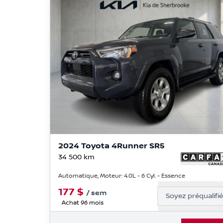
2024 Toyota 4Runner SR5
34 500
km
Automatique, Moteur: 4.0L - 6 Cyl. - Essence
177
$
/
sem
Soyez préqualifi
Achat 96 mois