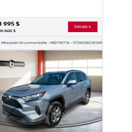
8 995
$
Détails
19 500
$
Mitsubishi Drummondville
- MIDTM171A
- 5TDKK3DC5F5631051