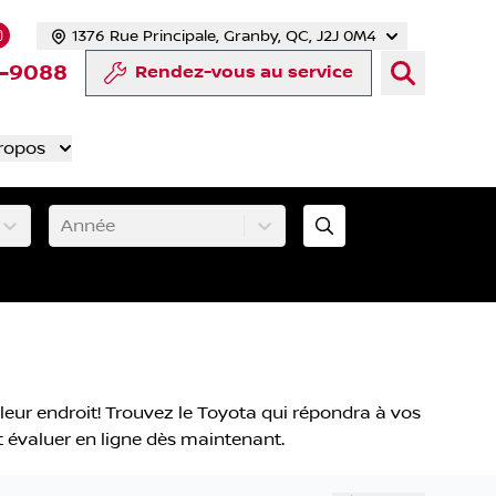
1376 Rue Principale, Granby, QC, J2J 0M4
 facebook
compte Twitter
tre chaîne YouTube
s notre compte Tiktok
 vers notre compte LinkedIn
Lien vers notre compte Instagram
-9088
Rendez-vous au service
ropos
Année
leur endroit! Trouvez le Toyota qui répondra à vos
nt évaluer en ligne dès maintenant.