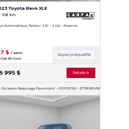
023 Toyota Rav4 XLE
 108
km
v4 Automatique, Moteur: 2.5L - 4 Cyl. - Essence
17
$
/
sem
Soyez préqualifié
chat 96 mois
6 995
$
Détails
4437
Occasion Beaucage Fleurimont
- OCF03750
- 2T3R1RFVXPC384579