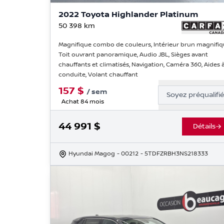
2022 Toyota Highlander Platinum
50 398
km
Magnifique combo de couleurs, Intérieur brun magnifiq
Toit ouvrant panoramique, Audio JBL, Sièges avant
chauffants et climatisés, Navigation, Caméra 360, Aides à
conduite, Volant chauffant
157
$
/
sem
Soyez préqualifi
Achat 84 mois
44 991
$
Détails
Hyundai Magog
- 00212
- 5TDFZRBH3NS218333