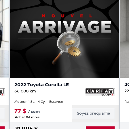
2
2022 Toyota Corolla LE
22
66 000
km
Ra
Moteur: 1.8L - 4 Cyl. - Essence
77
$
/
sem
é
Soyez préqualifié
Achat 84 mois
21 995
$