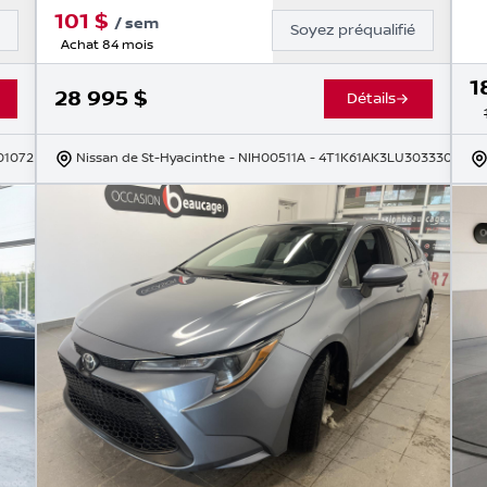
101
$
/
sem
é
Soyez préqualifié
Achat 84 mois
1
28 995
$
Détails
01072
Nissan de St-Hyacinthe
- NIH00511A
- 4T1K61AK3LU303330