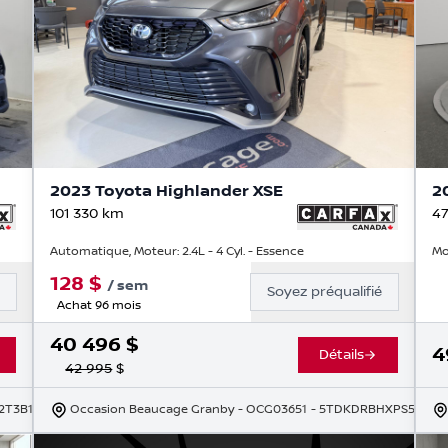
2023 Toyota Highlander XSE
2
101 330
km
47
Automatique, Moteur: 2.4L - 4 Cyl. - Essence
Mo
128
$
/
sem
é
Soyez préqualifié
Achat 96 mois
40 496
$
4
Détails
42 995
$
 2T3B1RFV4RC417662
Occasion Beaucage Granby
- OCG03651
- 5TDKDRBHXPS50096