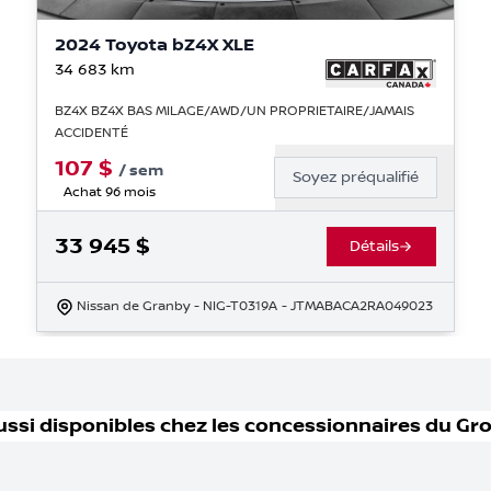
2024 Toyota bZ4X XLE
34 683
km
BZ4X BZ4X BAS MILAGE/AWD/UN PROPRIETAIRE/JAMAIS
ACCIDENTÉ
107
$
/
sem
Soyez préqualifié
Achat 96 mois
33 945
$
Détails
Nissan de Granby
- NIG-T0319A
- JTMABACA2RA049023
ussi disponible
s
chez les concessionnaires
du Gr