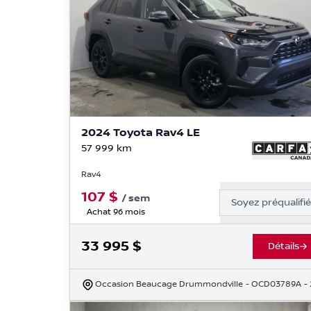
2024 Toyota Rav4 LE
57 999
km
Rav4
107
$
/
sem
Soyez préqualifi
Achat 96 mois
33 995
$
Détails
Occasion Beaucage Drummondville
- OCD03789A
-