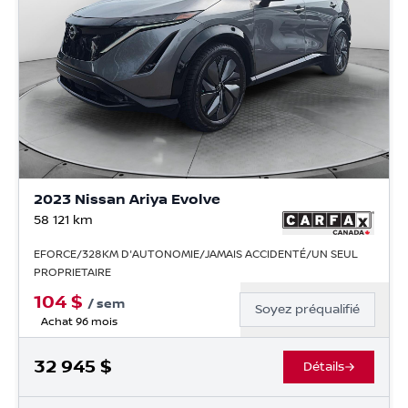
2023 Nissan Ariya Evolve
58 121
km
EFORCE/328KM D'AUTONOMIE/JAMAIS ACCIDENTÉ/UN SEUL
PROPRIETAIRE
104
$
/
sem
Soyez préqualifié
Achat 96 mois
32 945
$
Détails