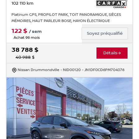
102 110
km
Platinum GPS, PROPILOT PARK, TOIT PANORAMIQUE, SIÈGES
MÉMOIRES, HAUT PARLEUR BOSE, HAYON ÉLECTRIQUE
122
$
/
sem
Soyez préqualifié
Achat 96 mois
38 788
$
Détails
40 988
$
Nissan Drummondville
- NID00120
- JN1DF0CD6PM704076