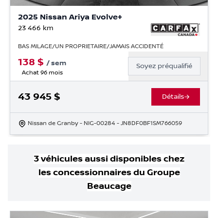
2025 Nissan Ariya Evolve+
23 466
km
BAS MILAGE/UN PROPRIETAIRE/JAMAIS ACCIDENTÉ
138
$
/
sem
Soyez préqualifié
Achat 96 mois
43 945
$
Détails
Nissan de Granby
- NIG-00284
- JN8DF0BF1SM766059
3
véhicule
s
aussi disponible
s
chez
les concessionnaires
du Groupe
Beaucage