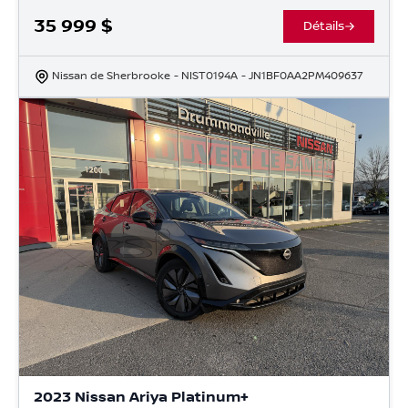
35 999
$
Détails
Nissan de Sherbrooke
- NIST0194A
- JN1BF0AA2PM409637
2023 Nissan Ariya Platinum+