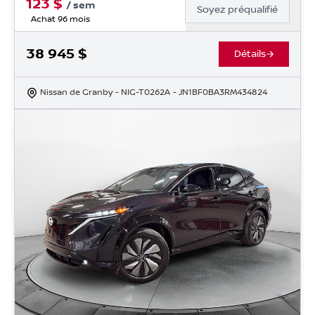
123
$
/
sem
Soyez préqualifié
Achat 96 mois
38 945
$
Détails
Nissan de Granby
- NIG-T0262A
- JN1BF0BA3RM434824