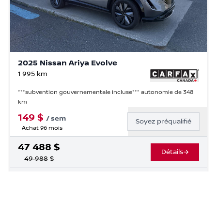
2025 Nissan Ariya Evolve
1 995
km
***subvention gouvernementale incluse*** autonomie de 348
km
149
$
/
sem
Soyez préqualifié
Achat 96 mois
47 488
$
Détails
49 988
$
Nissan Drummondville
- NIDS0276
- JN8CF0BF1SM765814
Chargement des véhicules