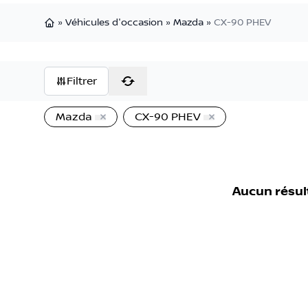
»
Véhicules d'occasion
»
Mazda
»
CX-90 PHEV
Page d'accueil
Filtrer
Mazda
CX-90 PHEV
Aucun résul