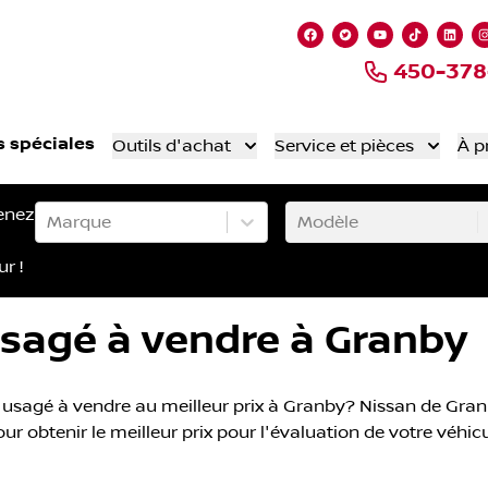
Lien vers notre page
Lien vers notre 
Lien vers no
Lien ver
Lien
450-378
s spéciales
Outils d'achat
Service et pièces
À p
enez
Marque
Modèle
ur !
sagé à vendre à Granby
sagé à vendre au meilleur prix à Granby? Nissan de Granb
r obtenir le meilleur prix pour l'évaluation de votre véhic