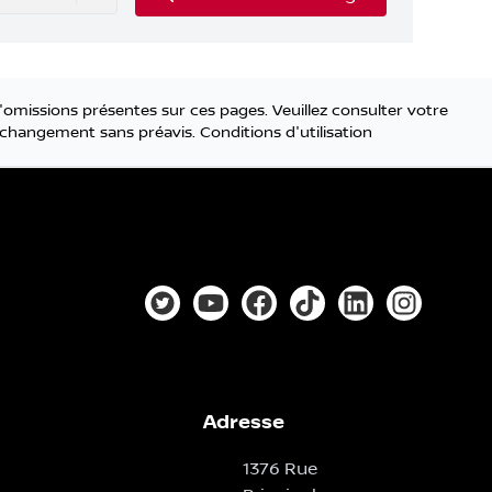
'omissions présentes sur ces pages. Veuillez consulter votre
 à changement sans préavis.
Conditions d'utilisation
Lien vers notre compte Twitter
Lien vers notre chaîne YouTube
Lien vers notre page faceb
Lien vers notre compt
Lien vers notre
Lien vers
Adresse
1376 Rue