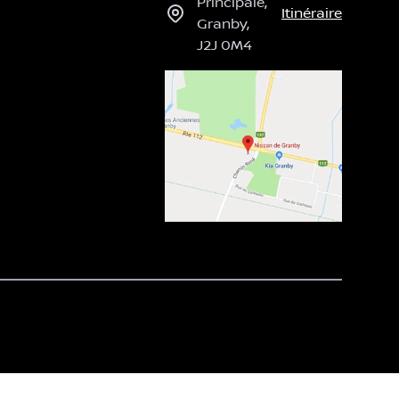
Principale
,
Itinéraire
Granby
,
J2J 0M4