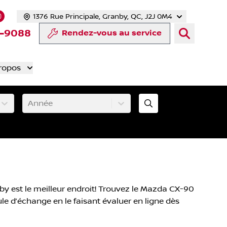
1376 Rue Principale, Granby, QC, J2J 0M4
 facebook
compte Twitter
tre chaîne YouTube
s notre compte Tiktok
 vers notre compte LinkedIn
Lien vers notre compte Instagram
-9088
Rendez-vous au service
ropos
Année
y est le meilleur endroit! Trouvez le Mazda CX-90
ule d’échange en le faisant évaluer en ligne dès