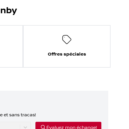
anby
Offres spéciales
e et sans tracas!
Évaluez mon échange!