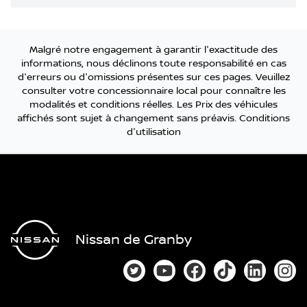
Malgré notre engagement à garantir l'exactitude des
informations, nous déclinons toute responsabilité en cas
d'erreurs ou d'omissions présentes sur ces pages. Veuillez
consulter votre concessionnaire local pour connaître les
modalités et conditions réelles. Les Prix des véhicules
affichés sont sujet à changement sans préavis.
Conditions
d'utilisation
Nissan de Granby
Lien vers notre compte Twitter
Lien vers notre chaîne You
Lien vers notre page
Lien vers notre
Lien vers
Lien