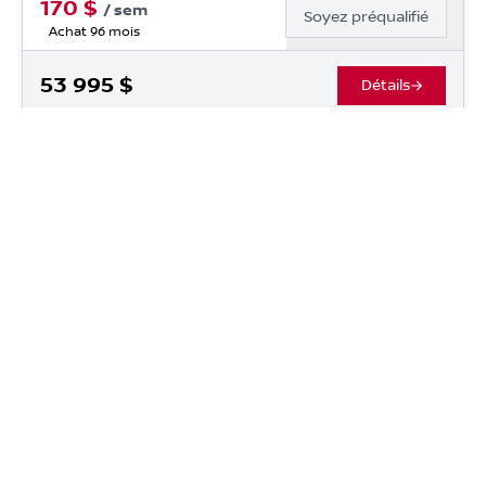
170
$
/
sem
Soyez préqualifié
Achat 96 mois
53 995
$
Détails
Occasion Beaucage Fleurimont
- OCF03975
- 3GTUUCE83RG3528