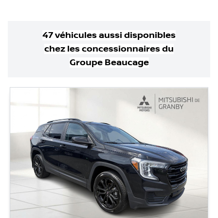
47
véhicule
s
aussi disponible
s
chez les concessionnaires
du
Groupe Beaucage