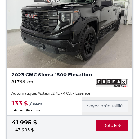
2023 GMC Sierra 1500 Elevation
81 766
km
Automatique, Moteur: 2.7L - 4 Cyl. - Essence
133
$
/
sem
Soyez préqualifié
Achat 96 mois
41 995
$
Détails
43 995
$