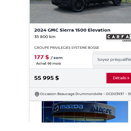
2024 GMC Sierra 1500 Elevation
35 800
km
GROUPE PRIVILEGIES SYSTEME BOSSE
177
$
/
sem
Soyez préqualifi
Achat 96 mois
55 995
$
Détails
Occasion Beaucage Drummondville
- OCD03937
- 