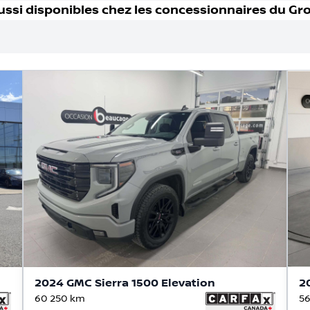
ussi disponible
s
chez les concessionnaires
du Gr
2024 GMC Sierra 1500 Elevation
2
60 250
km
56