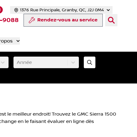
1376 Rue Principale, Granby, QC, J2J 0M4
 facebook
compte Twitter
tre chaîne YouTube
s notre compte Tiktok
 vers notre compte LinkedIn
Lien vers notre compte Instagram
-9088
Rendez-vous au service
ropos
Année
t le meilleur endroit! Trouvez le GMC Sierra 1500
échange en le faisant évaluer en ligne dès