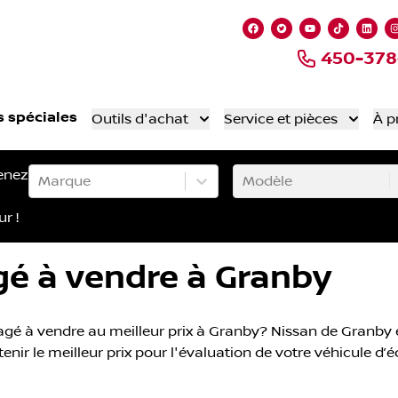
Lien vers notre page
Lien vers notre 
Lien vers no
Lien ver
Lien
450-378
s spéciales
Outils d'achat
Service et pièces
À p
enez
Marque
Modèle
ur !
gé à vendre à Granby
gé à vendre au meilleur prix à Granby? Nissan de Granby es
enir le meilleur prix pour l'évaluation de votre véhicule d’