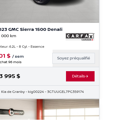
023 GMC Sierra 1500 Denali
 000
km
teur: 6.2L - 8 Cyl. - Essence
01
$
/
sem
Soyez préqualifié
chat 96 mois
3 995
$
Détails
3
Kia de Granby
- kig00224
- 3GTUUGEL7PG359174