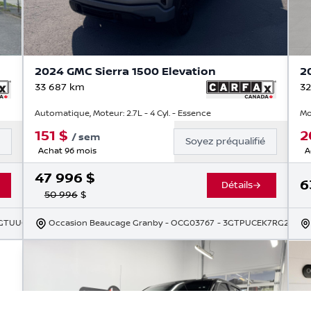
2024 GMC Sierra 1500 Elevation
2
33 687
km
32
Automatique, Moteur: 2.7L - 4 Cyl. - Essence
Mo
151
$
2
/
sem
é
Soyez préqualifié
Achat 96 mois
A
47 996
$
6
Détails
50 996
$
3GTUUCE86RG197187
Occasion Beaucage Granby
- OCG03767
- 3GTPUCEK7RG24250