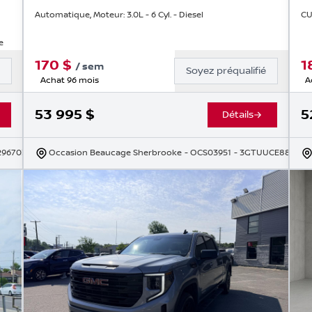
Automatique, Moteur: 3.0L - 6 Cyl. - Diesel
CU
e
170
$
1
/
sem
é
Soyez préqualifié
Achat 96 mois
A
53 995
$
5
Détails
296703
Occasion Beaucage Sherbrooke
- OCS03951
- 3GTUUCE88RG41