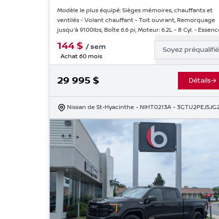
Modèle le plus équipé: Sièges mémoires, chauffants et
ventilés - Volant chauffant - Toit ouvrant, Remorquage
jusqu'à 9100lbs, Boîte 6.6 pi, Moteur: 6.2L - 8 Cyl. - Essenc
144
$
/
sem
Soyez préqualifi
Achat 60 mois
29 995
$
Détails
Nissan de St-Hyacinthe
- NIHT0213A
- 3GTU2PEJ5JG