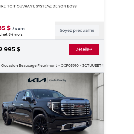
IRE, TOIT OUVRANT, SYSTEME DE SON BOSS
85
$
/
sem
Soyez préqualifié
chat 84 mois
2 995
$
Détails
1743
Occasion Beaucage Fleurimont
- OCF03910
- 3GTUUEET4NG607222