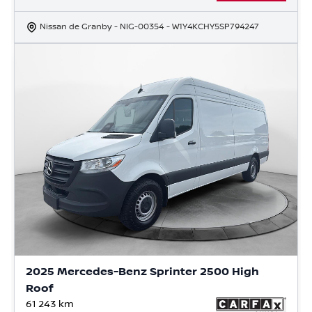
Nissan de Granby
- NIG-00354
- W1Y4KCHY5SP794247
2025 Mercedes-Benz Sprinter 2500 High
Roof
61 243
km