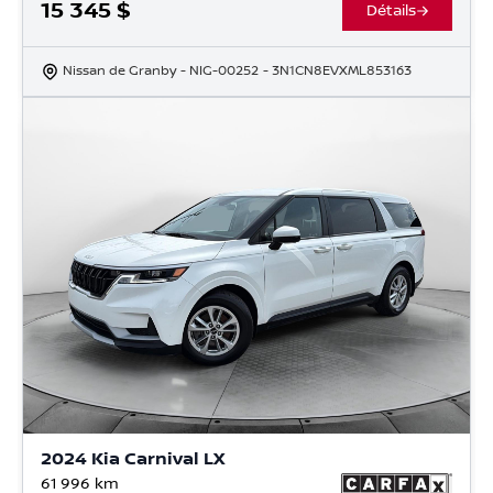
15 345
$
Détails
Nissan de Granby
- NIG-00252
- 3N1CN8EVXML853163
2024 Kia Carnival LX
61 996
km