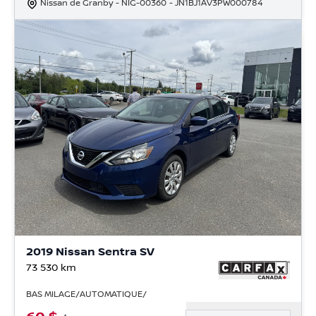
Nissan de Granby
- NIG-00360
- JN1BJ1AV3PW000784
2019 Nissan Sentra SV
73 530
km
BAS MILAGE/AUTOMATIQUE/