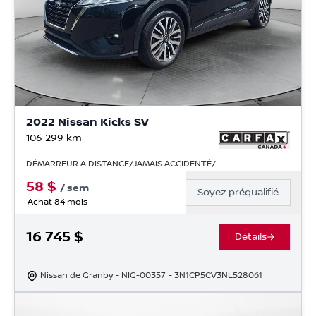
2022 Nissan Kicks SV
106 299
km
DÉMARREUR A DISTANCE/JAMAIS ACCIDENTÉ/
58
$
/
sem
Soyez préqualifié
Achat 84 mois
16 745
$
Détails
Nissan de Granby
- NIG-00357
- 3N1CP5CV3NL528061