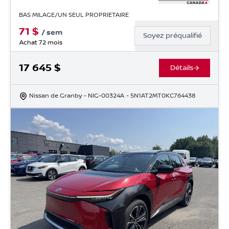
BAS MILAGE/UN SEUL PROPRIETAIRE
71
$
/
sem
Soyez préqualifié
Achat 72 mois
17 645
$
Détails
Nissan de Granby
- NIG-00324A
- 5N1AT2MT0KC764438