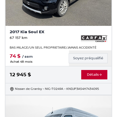
2017 Kia Soul EX
67 157
km
BAS MILAGE/UN SEUL PROPRIETAIRE/JAMAIS ACCIDENTÉ
74
$
/
sem
Soyez préqualifié
Achat 48 mois
12 945
$
Détails
Nissan de Granby
- NIG-T0249A
- KNDJP3A54H7434095