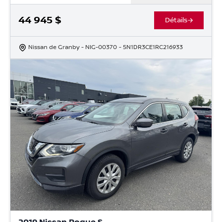
44 945
$
Détails
Nissan de Granby
- NIG-00370
- 5N1DR3CE1RC216933