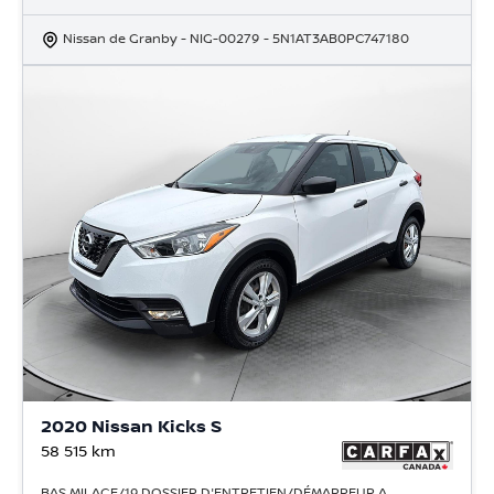
Nissan de Granby
- NIG-00279
- 5N1AT3AB0PC747180
2020 Nissan Kicks S
58 515
km
BAS MILAGE/19 DOSSIER D'ENTRETIEN/DÉMARREUR A