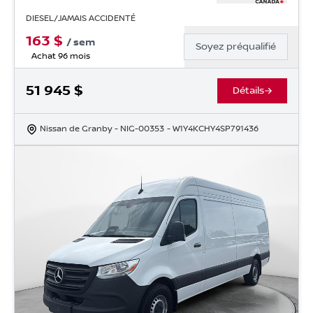
DIESEL/JAMAIS ACCIDENTÉ
163
$
/
sem
Soyez préqualifié
Achat 96 mois
51 945
$
Détails
Nissan de Granby
- NIG-00353
- W1Y4KCHY4SP791436