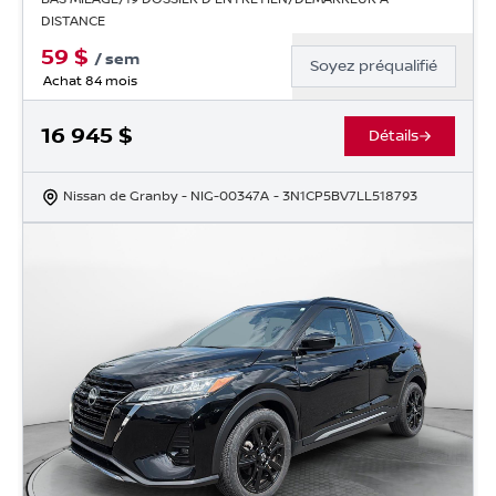
DISTANCE
59
$
/
sem
Soyez préqualifié
Achat 84 mois
16 945
$
Détails
Nissan de Granby
- NIG-00347A
- 3N1CP5BV7LL518793