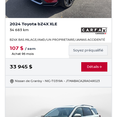
2024 Toyota bZ4X XLE
34 683
km
BZ4X BAS MILAGE/AWD/UN PROPRIETAIRE/JAMAIS ACCIDENTÉ
107
$
/
sem
Soyez préqualifié
Achat 96 mois
33 945
$
Détails
Nissan de Granby
- NIG-T0319A
- JTMABACA2RA049023