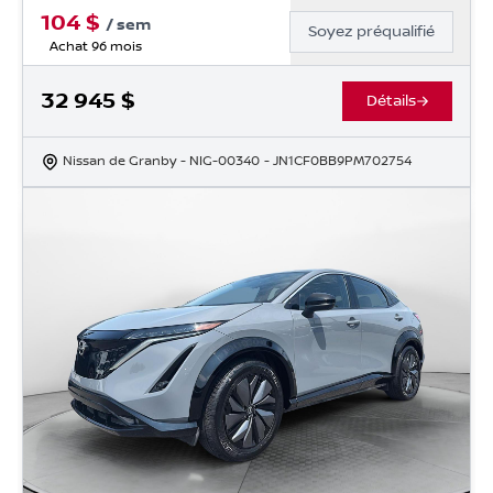
104
$
/
sem
Soyez préqualifié
Achat 96 mois
32 945
$
Détails
Nissan de Granby
- NIG-00340
- JN1CF0BB9PM702754