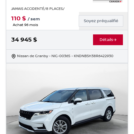
JAMAIS ACCIDENTÉ/8 PLACES/
110
$
/
sem
Soyez préqualifié
Achat 96 mois
34 945
$
Détails
Nissan de Granby
- NIG-00365
- KNDNB5H38R6422930