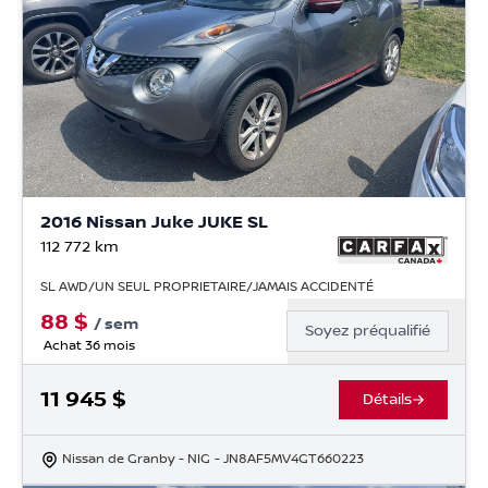
2016 Nissan Juke JUKE SL
112 772
km
SL AWD/UN SEUL PROPRIETAIRE/JAMAIS ACCIDENTÉ
88
$
/
sem
Soyez préqualifié
Achat 36 mois
11 945
$
Détails
Nissan de Granby
- NIG
- JN8AF5MV4GT660223