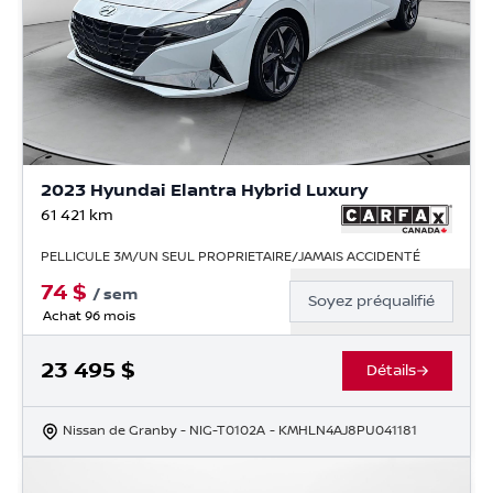
2023 Hyundai Elantra Hybrid Luxury
61 421
km
PELLICULE 3M/UN SEUL PROPRIETAIRE/JAMAIS ACCIDENTÉ
74
$
/
sem
Soyez préqualifié
Achat 96 mois
23 495
$
Détails
Nissan de Granby
- NIG-T0102A
- KMHLN4AJ8PU041181