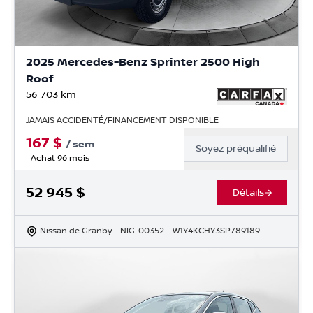
2025 Mercedes-Benz Sprinter 2500 High
Roof
56 703
km
JAMAIS ACCIDENTÉ/FINANCEMENT DISPONIBLE
167
$
/
sem
Soyez préqualifié
Achat 96 mois
52 945
$
Détails
Nissan de Granby
- NIG-00352
- W1Y4KCHY3SP789189