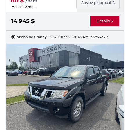
60
$
/
sem
Soyez préqualifié
Achat 72 mois
14 945
$
Détails
Nissan de Granby
- NIG-T0177B
- 3N1AB7AP6KY432414