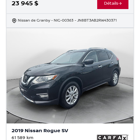
23 945
$
Détails
Nissan de Granby
- NIG-00363
- JN8BT3AB2RW430371
2019 Nissan Rogue SV
61 589
km