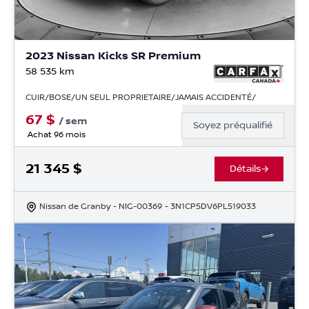
2023 Nissan Kicks SR Premium
58 535
km
CUIR/BOSE/UN SEUL PROPRIETAIRE/JAMAIS ACCIDENTÉ/
67
$
/
sem
Soyez préqualifié
Achat 96 mois
21 345
$
Détails
Nissan de Granby
- NIG-00369
- 3N1CP5DV6PL519033