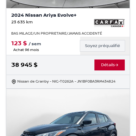
2024 Nissan Ariya Evolve+
23 635
km
BAS MILAGE/UN PROPRIETAIRE/JAMAIS ACCIDENTÉ
123
$
/
sem
Soyez préqualifié
Achat 96 mois
38 945
$
Détails
Nissan de Granby
- NIG-T0262A
- JN1BF0BA3RM434824