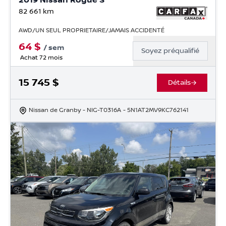
2019 Nissan Rogue S
82 661
km
AWD/UN SEUL PROPRIETAIRE/JAMAIS ACCIDENTÉ
64
$
/
sem
Soyez préqualifié
Achat 72 mois
15 745
$
Détails
Nissan de Granby
- NIG-T0316A
- 5N1AT2MV9KC762141