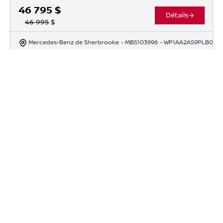
46 795
$
Détails
46 995
$
Mercedes-Benz de Sherbrooke
- MBS103996
- WP1AA2A59PLB0411
Chargement des véhicules
Plus d'options chez Nissan
de Granby
Véhicules neufs
Véhicules usagés
Service et pièces