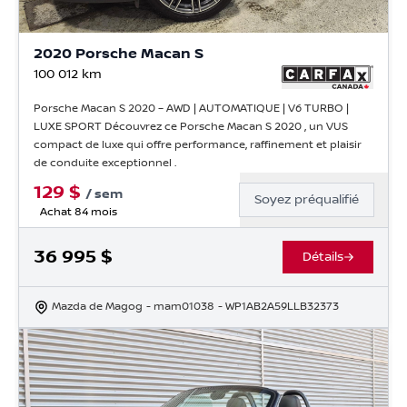
2020 Porsche Macan S
100 012
km
Porsche Macan S 2020 – AWD | AUTOMATIQUE | V6 TURBO |
LUXE SPORT Découvrez ce Porsche Macan S 2020 , un VUS
compact de luxe qui offre performance, raffinement et plaisir
de conduite exceptionnel .
129
$
/
sem
Soyez préqualifié
Achat 84 mois
36 995
$
Détails
Mazda de Magog
- mam01038
- WP1AB2A59LLB32373