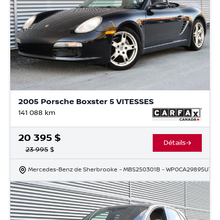
2005 Porsche Boxster 5 VITESSES
141 088
km
20 395
$
Détails
23 995
$
Mercedes-Benz de Sherbrooke
- MBS250301B
- WP0CA29895U710