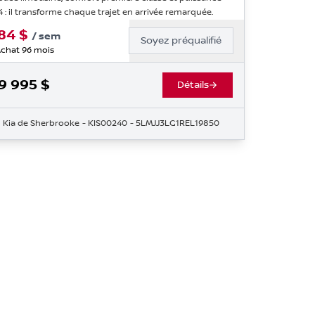
4 : il transforme chaque trajet en arrivée remarquée.
84
$
/
sem
Soyez préqualifié
chat 96 mois
9 995
$
Détails
Kia de Sherbrooke
- KIS00240
- 5LMJJ3LG1REL19850