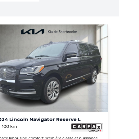
024 Lincoln Navigator Reserve L
 100
km
pace limousine, comfort première classe et puissance