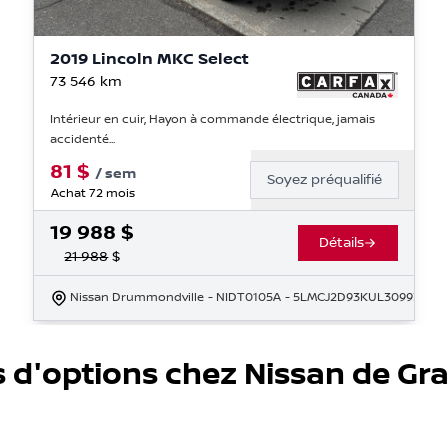
2019 Lincoln MKC Select
73 546
km
Intérieur en cuir, Hayon à commande électrique, jamais
accidenté...
81
$
/
sem
Soyez préqualifié
Achat 72 mois
19 988
$
Détails
21 988
$
Nissan Drummondville
- NIDT0105A
- 5LMCJ2D93KUL30993
s d'options chez Nissan de Gr