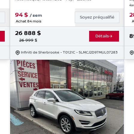
4x
94
$
2
/
sem
é
Soyez préqualifié
Achat 84 mois
A
26 888
$
8
Détails
26 999
$
Infiniti de Sherbrooke
- T0121C
- 5LMCJ2D97MUL07283