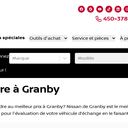
Lien vers notre page
Lien vers notre 
Lien vers no
Lien ver
Lien
450-378
s spéciales
Outils d'achat
Service et pièces
À p
enez
Marque
Modèle
ur !
re à Granby
re au meilleur prix à Granby? Nissan de Granby est le meil
ix pour l'évaluation de votre véhicule d’échange en le faisa