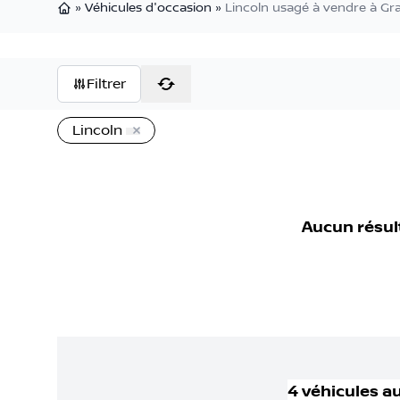
»
Véhicules d'occasion
»
Lincoln usagé à vendre à Gr
Page d'accueil
Filtrer
Lincoln
Aucun résul
4
véhicule
s
au