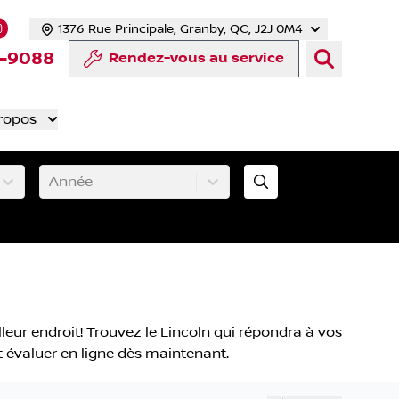
1376 Rue Principale, Granby, QC, J2J 0M4
 facebook
compte Twitter
tre chaîne YouTube
s notre compte Tiktok
 vers notre compte LinkedIn
Lien vers notre compte Instagram
-9088
Rendez-vous au service
ropos
Année
leur endroit! Trouvez le Lincoln qui répondra à vos
nt évaluer en ligne dès maintenant.