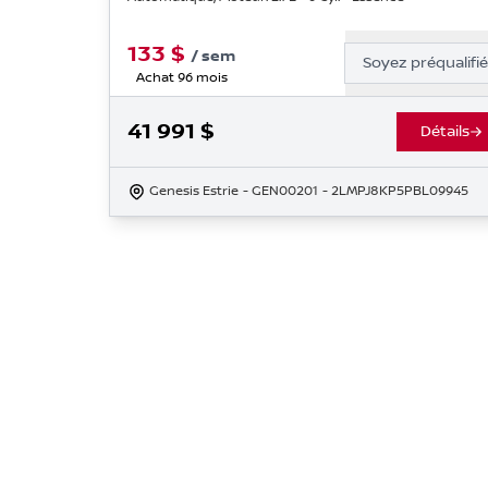
133
$
/
sem
Soyez préqualifi
Achat 96 mois
41 991
$
Détails
Genesis Estrie
- GEN00201
- 2LMPJ8KP5PBL09945