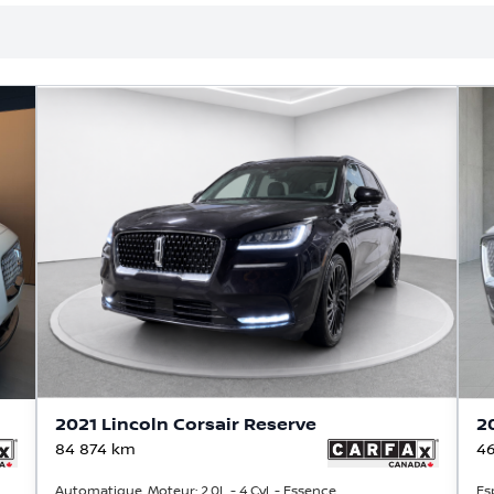
2021 Lincoln Corsair Reserve
2
84 874
km
46
Automatique, Moteur: 2.0L - 4 Cyl. - Essence
Es