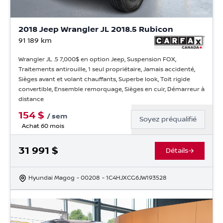
2018 Jeep Wrangler JL 2018.5 Rubicon
91 189
km
Wrangler JL .5 7,000$ en option Jeep, Suspension FOX,
Traitements antirouille, 1 seul propriétaire, Jamais accidenté,
Sièges avant et volant chauffants, Superbe look, Toit rigide
convertible, Ensemble remorquage, Sièges en cuir, Démarreur à
distance
154
$
/
sem
Soyez préqualifié
Achat 60 mois
31 991
$
Détails
Hyundai Magog
- 00208
- 1C4HJXCG6JW193528