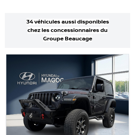
34
véhicule
s
aussi disponible
s
chez les concessionnaires
du
Groupe Beaucage