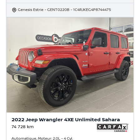
Genesis Estrie
- GENT0220B
- 1C4RJKEG4P8744475
2022 Jeep Wrangler 4XE Unlimited Sahara
74 728
km
Automatique, Moteur: 2.0L - 4 Cyl.