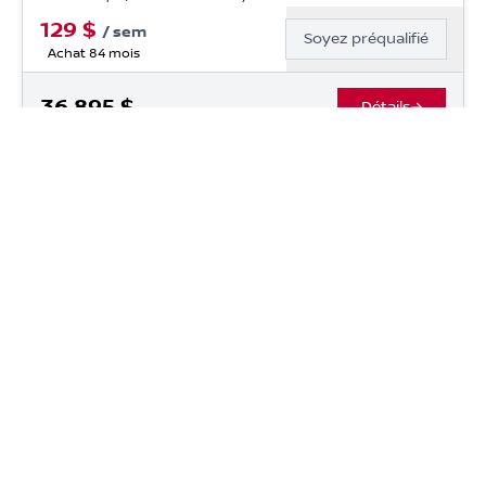
129
$
/
sem
Soyez préqualifié
Achat 84 mois
36 895
$
Détails
Occasion Beaucage Sherbrooke
- OCS03825
- 1C4JJXP6XNW21792