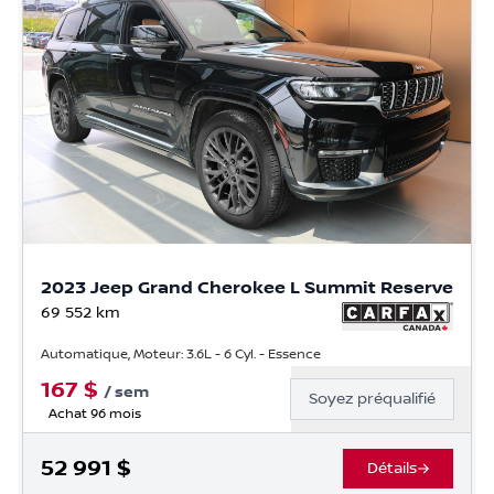
2023 Jeep Grand Cherokee L Summit Reserve
69 552
km
Automatique, Moteur: 3.6L - 6 Cyl. - Essence
167
$
/
sem
Soyez préqualifié
Achat 96 mois
52 991
$
Détails