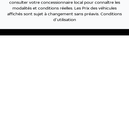
consulter votre concessionnaire local pour connaître les
modalités et conditions réelles. Les Prix des véhicules
affichés sont sujet à changement sans préavis.
Conditions
d'utilisation
Nissan de Granby
Lien vers notre compte Twitter
Lien vers notre chaîne You
Lien vers notre page
Lien vers notre
Lien vers
Lien
Liens rapides
NOUS JOINDRE