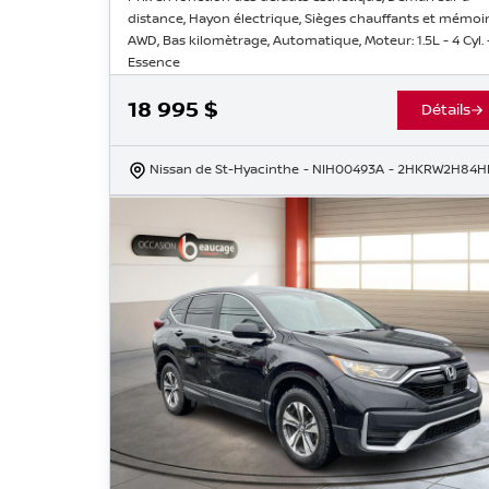
distance, Hayon électrique, Sièges chauffants et mémoir
AWD, Bas kilomètrage, Automatique, Moteur: 1.5L - 4 Cyl. 
Essence
18 995
$
Détails
Nissan de St-Hyacinthe
- NIH00493A
- 2HKRW2H84H