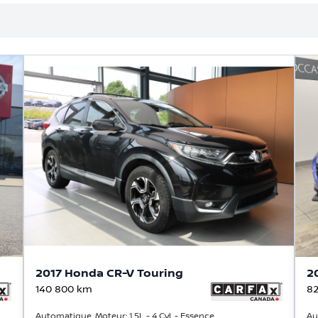
2017 Honda CR-V Touring
2
140 800
km
82
Automatique, Moteur: 1.5L - 4 Cyl. - Essence
Au