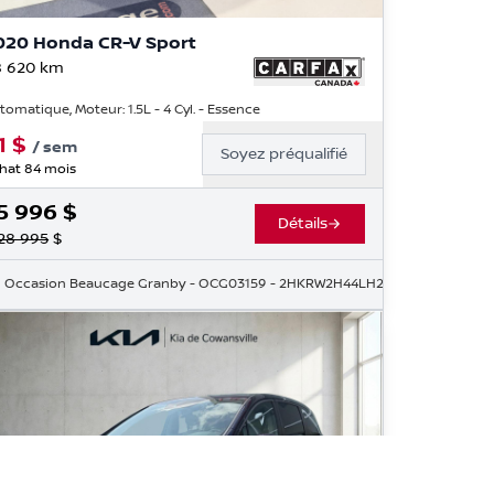
020 Honda CR-V Sport
 620
km
tomatique, Moteur: 1.5L - 4 Cyl. - Essence
1
$
/
sem
Soyez préqualifié
hat 84 mois
5 996
$
Détails
28 995
$
PH105880
Occasion Beaucage Granby
- OCG03159
- 2HKRW2H44LH230088