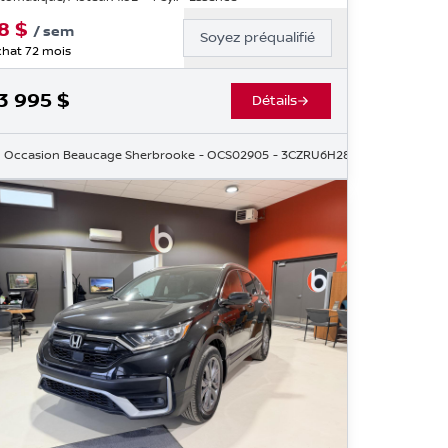
8
$
/
sem
Soyez préqualifié
hat 72 mois
3 995
$
Détails
Occasion Beaucage Sherbrooke
- OCS02905
- 3CZRU6H28KM102287