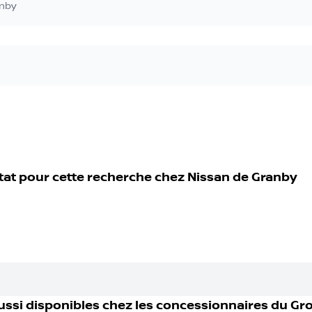
anby
tat pour cette recherche chez
Nissan de Granby
ussi disponible
s
chez les concessionnaires
du Gr