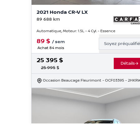
2021 Honda CR-V LX
89 688
km
Automatique, Moteur: 1.5L - 4 Cyl. - Essence
89
$
/
sem
Soyez préqualifi
Achat 84 mois
25 395
$
Détails
25 995
$
Occasion Beaucage Fleurimont
- OCF03395
- 2HKR