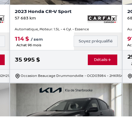
2023 Honda CR-V Sport
2
57 683
km
68
Automatique, Moteur: 1.5L - 4 Cyl. - Essence
Au
114
$
9
/
sem
é
Soyez préqualifié
Achat 96 mois
Ac
2
35 995
$
Détails
W2H21MH227309
Occasion Beaucage Drummondville
- OCD03984
- 2HKRS4H51