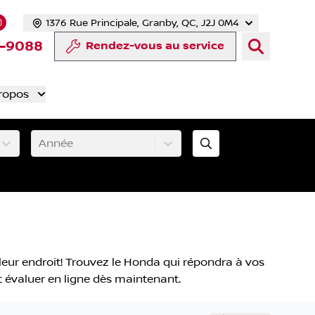
1376 Rue Principale, Granby, QC, J2J 0M4
 facebook
compte Twitter
tre chaîne YouTube
s notre compte Tiktok
 vers notre compte LinkedIn
Lien vers notre compte Instagram
-9088
Rendez-vous au service
ropos
Année
leur endroit! Trouvez le Honda qui répondra à vos
nt évaluer en ligne dès maintenant.