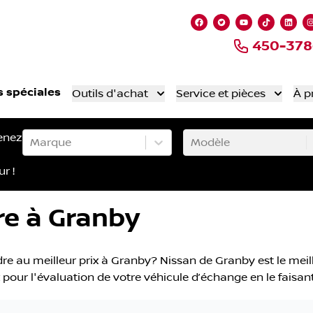
Lien vers notre page
Lien vers notre 
Lien vers no
Lien ver
Lien
450-378
s spéciales
Outils d'achat
Service et pièces
À p
enez
Marque
Modèle
ur !
e à Granby
e au meilleur prix à Granby? Nissan de Granby est le meil
ix pour l'évaluation de votre véhicule d’échange en le faisa