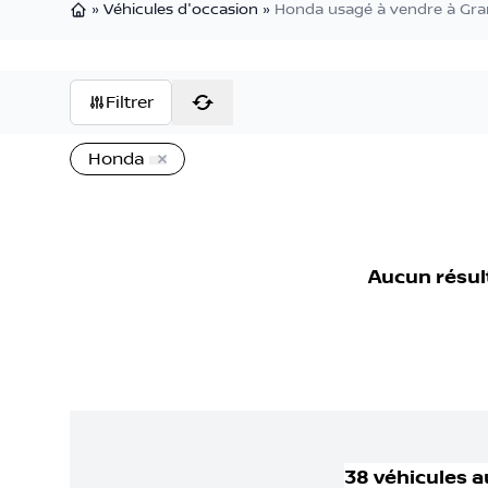
»
Véhicules d'occasion
»
Honda usagé à vendre à Gr
Page d'accueil
Filtrer
Honda
Aucun résul
38
véhicule
s
a