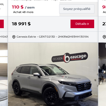
es,
110
$
9
/
sem
-
Soyez préqualifié
Achat 48 mois
Ac
18 991
$
2
Détails
H104310
Genesis Estrie
- GENT0213D
- 2HKRW2H93HH130194